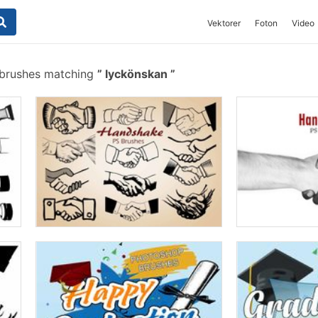
Vektorer
Foton
Video
 brushes matching
lyckönskan