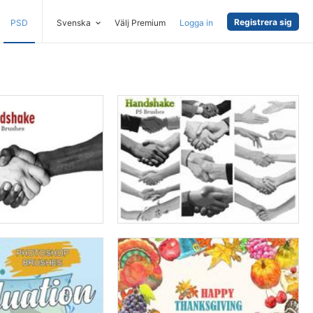
Registrera sig
PSD
Svenska
Välj Premium
Logga in