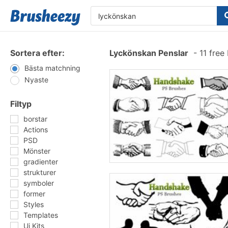
Sortera efter:
Lyckönskan Penslar
-
11 free
Bästa matchning
Nyaste
Filtyp
borstar
Actions
PSD
Mönster
gradienter
strukturer
symboler
former
Styles
Templates
Ui Kits