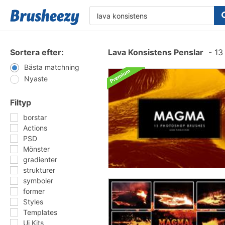
Sortera efter:
Lava Konsistens Penslar
-
13 
Bästa matchning
Nyaste
Filtyp
borstar
Actions
PSD
Mönster
gradienter
strukturer
symboler
former
Styles
Templates
Ui Kits