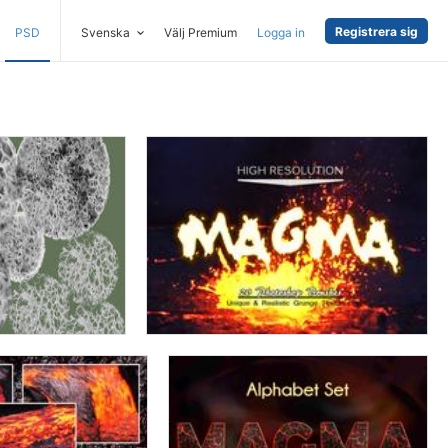
Registrera sig
PSD
Svenska
Välj Premium
Logga in