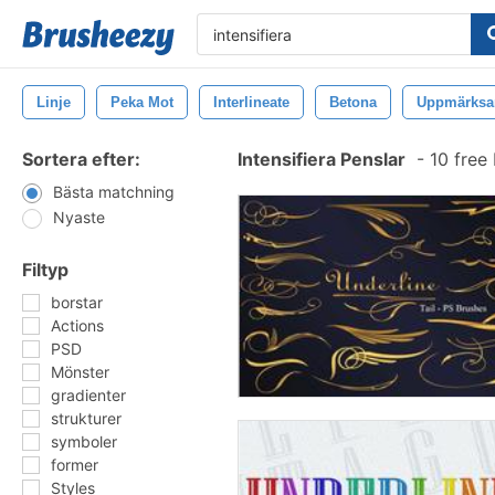
Linje
Peka Mot
Interlineate
Betona
Uppmärks
Sortera efter:
Intensifiera Penslar
-
10 free
Bästa matchning
Nyaste
Filtyp
borstar
Actions
PSD
Mönster
gradienter
strukturer
symboler
former
Styles