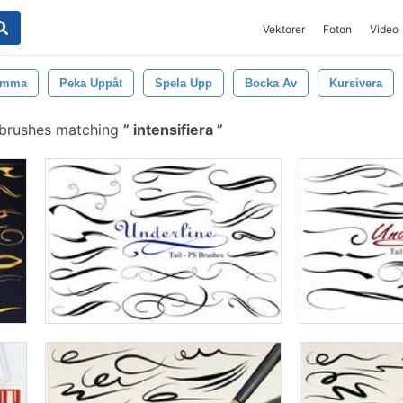
Vektorer
Foton
Video
amma
Peka Uppåt
Spela Upp
Bocka Av
Kursivera
 brushes matching
intensifiera