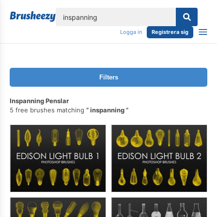
lose
Logga in
Registrera sig
Filters
Inspanning Penslar
5 free brushes matching
inspanning