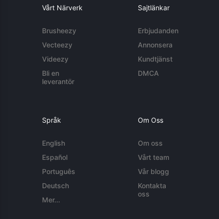
Vårt Närverk
Sajtlänkar
Brusheezy
Erbjudanden
Vecteezy
Annonsera
Videezy
Kundtjänst
Bli en
DMCA
leverantör
Språk
Om Oss
English
Om oss
Español
Vårt team
Português
Vår blogg
Deutsch
Kontakta
oss
Mer...