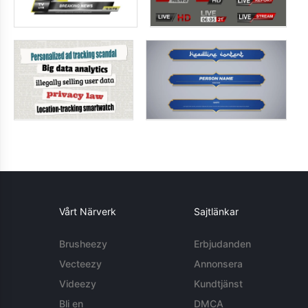
Vårt Närverk
Sajtlänkar
Brusheezy
Erbjudanden
Vecteezy
Annonsera
Videezy
Kundtjänst
Bli en
DMCA