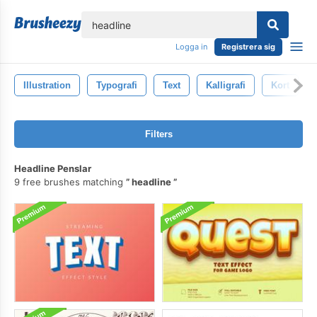
lose
Logga in
Registrera sig
Illustration
Typografi
Text
Kalligrafi
Kort
Filters
Headline Penslar
9 free brushes matching
headline