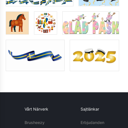
Vårt Närverk
Sajtlänkar
Brusheezy
Erbjudanden