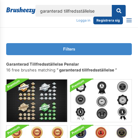
lose
Logga in
Registrera sig
Filters
Garanterad Tillfredsställelse Penslar
16 free brushes matching
garanterad tillfredsställelse