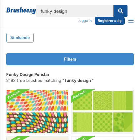
lose
Logga in
Registrera sig
Stinkande
Filters
Funky Design Penslar
2192 free brushes matching
funky design