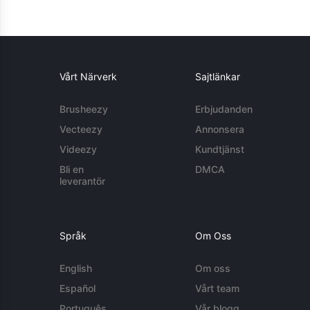
Vårt Närverk
Sajtlänkar
Brusheezy
Erbjudanden
Vecteezy
Annonsera
Videezy
Kundtjänst
Bli en
DMCA
leverantör
Språk
Om Oss
English
Om oss
Español
Vårt team
Português
Vår blogg