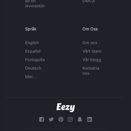
Bli en
DMCA
leverantör
Språk
Om Oss
English
Om oss
Español
Vårt team
Português
Vår blogg
Deutsch
Kontakta
oss
Mer...