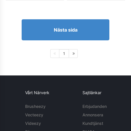
Nästa sida
1
Vårt Närverk
Sajtlänkar
Brusheezy
Erbjudanden
Vecteezy
Annonsera
Videezy
Kundtjänst