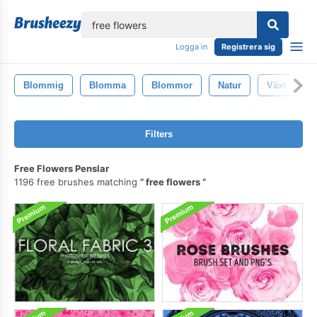
lose
Logga in
Registrera sig
Blommig
Blomma
Blommor
Natur
Växt
R
Filters
Free Flowers Penslar
1196 free brushes matching
free flowers