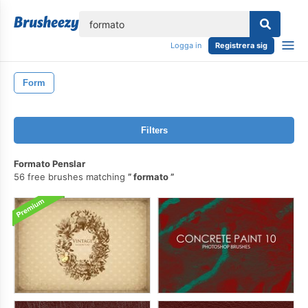
lose
Logga in
Registrera sig
Form
Filters
Formato Penslar
56 free brushes matching
formato