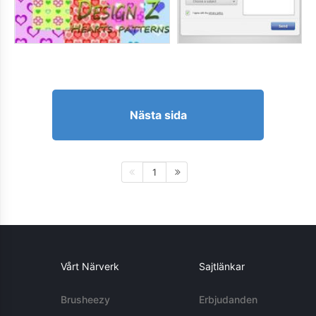
Nästa sida
1
Vårt Närverk
Sajtlänkar
Brusheezy
Erbjudanden