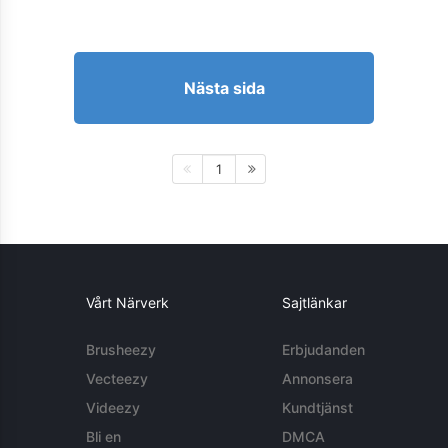
Nästa sida
1
Vårt Närverk
Sajtlänkar
Brusheezy
Erbjudanden
Vecteezy
Annonsera
Videezy
Kundtjänst
Bli en
DMCA