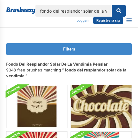
lose
Logga in
Registrera sig
Filters
Fondo Del Resplandor Solar De La Vendimia Penslar
9348 free brushes matching
fondo del resplandor solar de la
vendimia