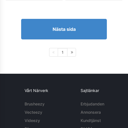
Nästa sida
1
Vårt Närverk
Sajtlänkar
Brusheezy
Erbjudanden
Vecteezy
Annonsera
Videezy
Kundtjänst