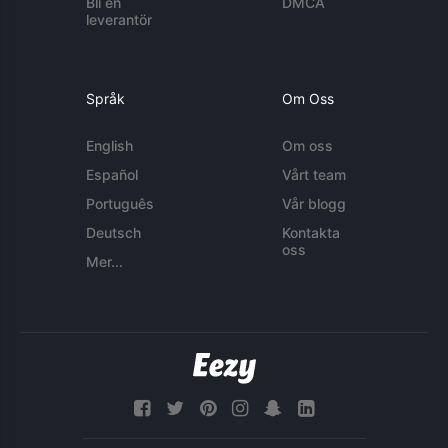
Bli en
DMCA
leverantör
Språk
Om Oss
English
Om oss
Español
Vårt team
Português
Vår blogg
Deutsch
Kontakta
oss
Mer...