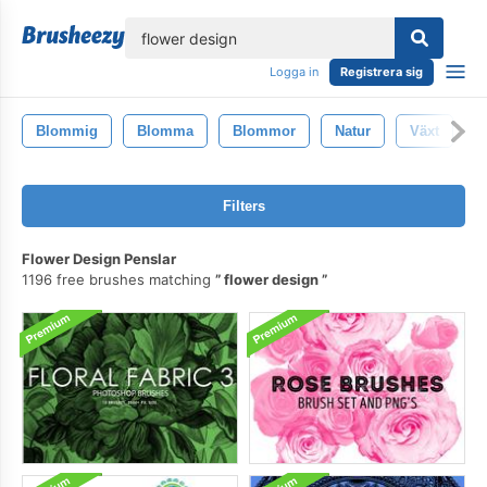
lose
Logga in
Registrera sig
Blommig
Blomma
Blommor
Natur
Växt
R
Filters
Flower Design Penslar
1196 free brushes matching
flower design