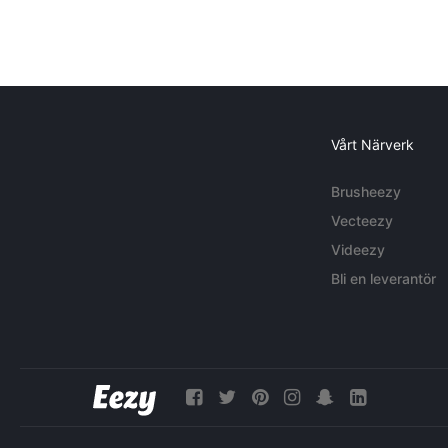
Vårt Närverk
Brusheezy
Vecteezy
Videezy
Bli en leverantör