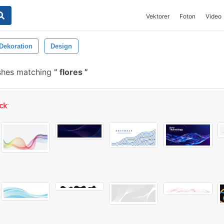
Vektorer
Foton
Video
Dekoration
Design
shes matching
flores