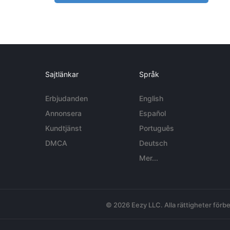
Sajtlänkar
Språk
Erbjudanden
English
Annonsera
Español
Kundtjänst
Português
DMCA
Deutsch
Mer...
© 2026 Eezy LLC. Alla rättigheter förbe