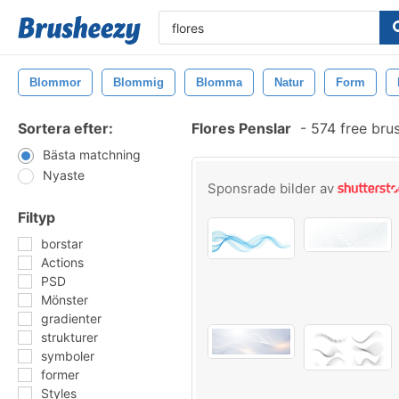
Blommor
Blommig
Blomma
Natur
Form
Sortera efter:
Flores Penslar
-
574 free bru
Bästa matchning
Nyaste
Sponsrade bilder av
Filtyp
borstar
Actions
PSD
Mönster
gradienter
strukturer
symboler
former
Styles