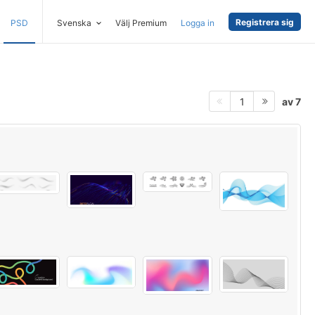
Registrera sig
PSD
Svenska
Välj Premium
Logga in
av 7
1