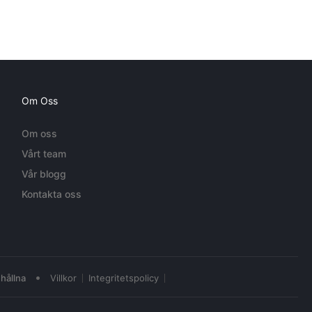
Om Oss
Om oss
Vårt team
Vår blogg
Kontakta oss
•
hållna
Villkor
Integritetspolicy