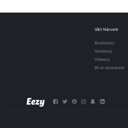
Vårt Närverk
Brusheezy
Vecteezy
Videezy
Bli en leverantör