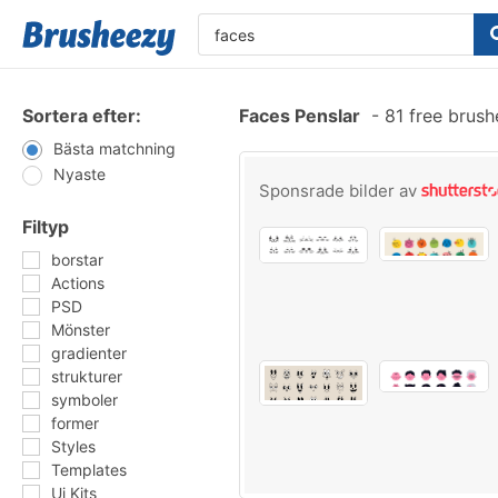
Sortera efter:
Faces Penslar
-
81 free brus
Bästa matchning
Nyaste
Sponsrade bilder av
Filtyp
borstar
Actions
PSD
Mönster
gradienter
strukturer
symboler
former
Styles
Templates
Ui Kits