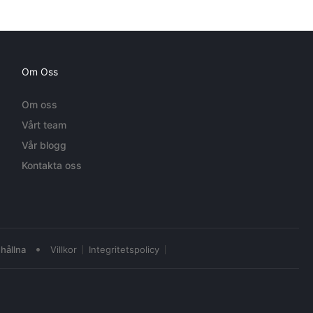
Om Oss
Om oss
Vårt team
Vår blogg
Kontakta oss
•
hållna
Villkor
Integritetspolicy