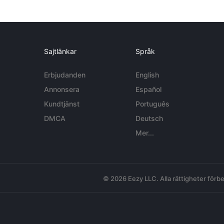
Sajtlänkar
Språk
Erbjudanden
English
Annonsera
Español
Kundtjänst
Português
DMCA
Deutsch
Mer...
© 2026 Eezy LLC. Alla rättigheter förbe