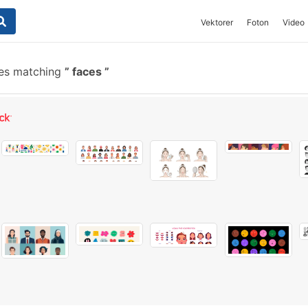
Vektorer
Foton
Video
hes matching
faces