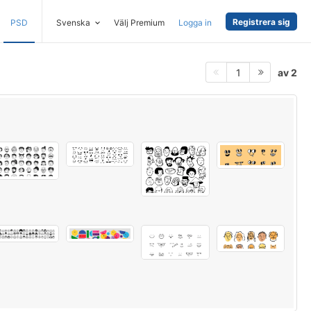
Registrera sig
PSD
Svenska
Välj Premium
Logga in
av 2
1