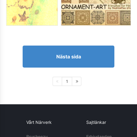
Nästa sida
1
Vårt Närverk
Sajtlänkar
Brusheezy
Erbjudanden