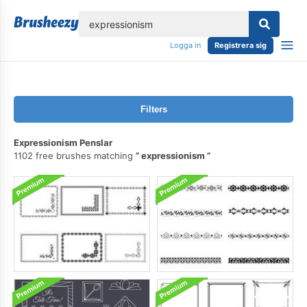
lose
Logga in
Registrera sig
Filters
Expressionism Penslar
1102 free brushes matching
expressionism