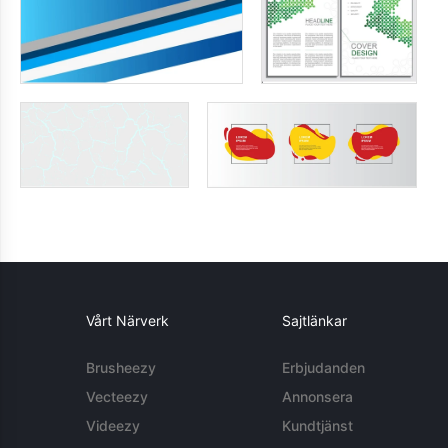
Vårt Närverk
Sajtlänkar
Brusheezy
Erbjudanden
Vecteezy
Annonsera
Videezy
Kundtjänst