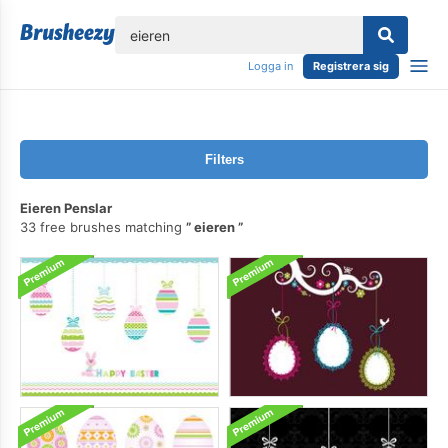
lose
Logga in
Registrera sig
Filters
Eieren Penslar
33 free brushes matching
eieren