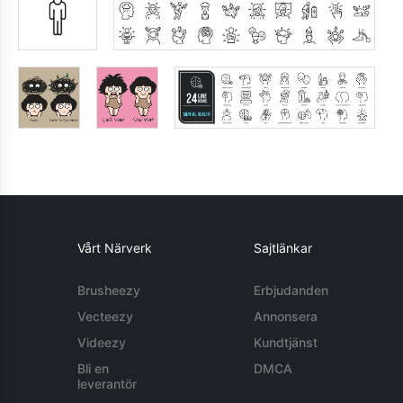
Vårt Närverk
Sajtlänkar
Brusheezy
Erbjudanden
Vecteezy
Annonsera
Videezy
Kundtjänst
Bli en
DMCA
leverantör