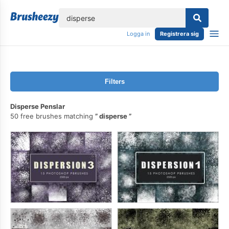
lose
Logga in
Registrera sig
Filters
Disperse Penslar
50 free brushes matching
disperse