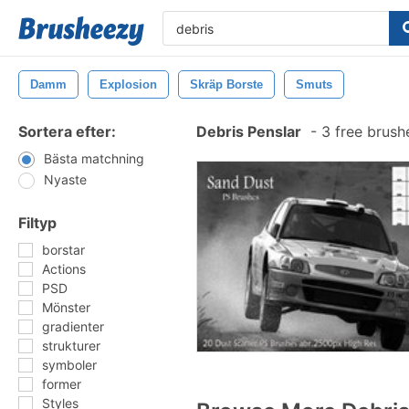
Damm
Explosion
Skräp Borste
Smuts
Sortera efter:
Debris Penslar
-
3 free brus
Bästa matchning
Nyaste
Filtyp
borstar
Actions
PSD
Mönster
gradienter
strukturer
symboler
former
Styles