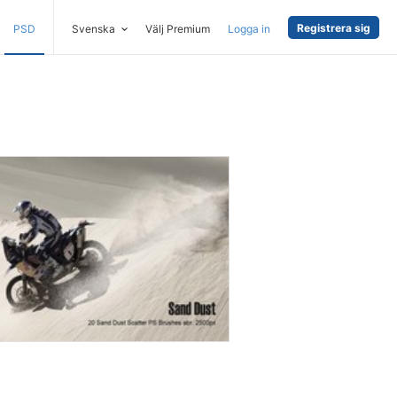
Registrera sig
PSD
Svenska
Välj Premium
Logga in