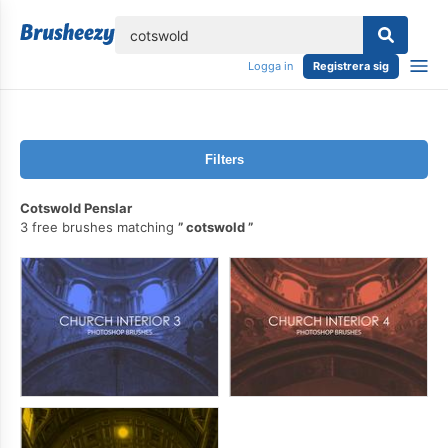
lose
Logga in
Registrera sig
Filters
Cotswold Penslar
3 free brushes matching
cotswold