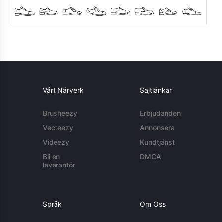
Vårt Närverk
Sajtlänkar
Brusheezy
Erbjudanden
Vecteezy
Annonsera
Videezy
Kundtjänst
Bli en
DMCA
leverantör
Språk
Om Oss