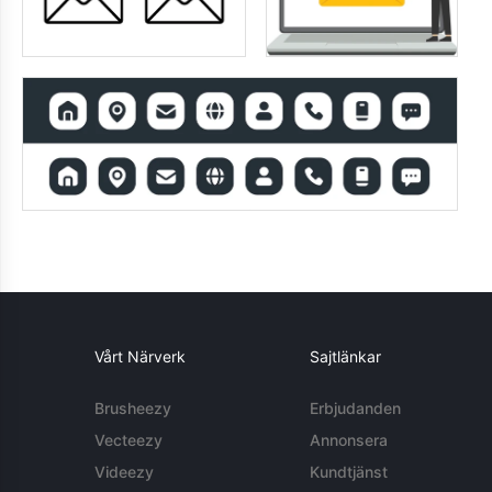
Vårt Närverk
Sajtlänkar
Brusheezy
Erbjudanden
Vecteezy
Annonsera
Videezy
Kundtjänst