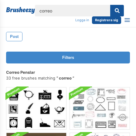
lose
Logga in
Registrera sig
Post
Filters
Correo Penslar
33 free brushes matching
correo