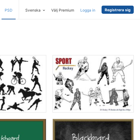
Registrera sig
PSD
Svenska
Välj Premium
Logga in