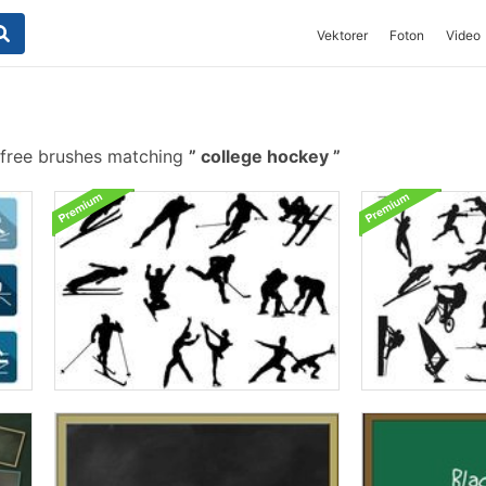
Vektorer
Foton
Video
free brushes matching
college hockey