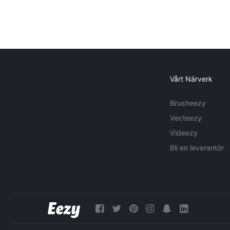
Vårt Närverk
Brusheezy
Vecteezy
Videezy
Bli en leverantör