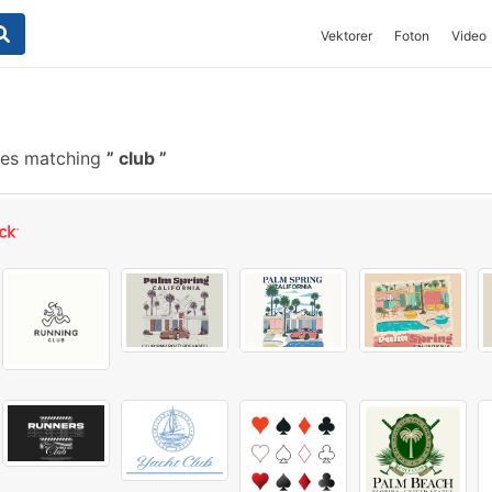
Vektorer
Foton
Video
hes matching
club