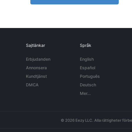
Sajtlänkar
Språk
Erbjudanden
English
Annonsera
Español
Kundtjänst
Português
DMCA
Deutsch
Mer...
© 2026 Eezy LLC. Alla rättigheter förbe