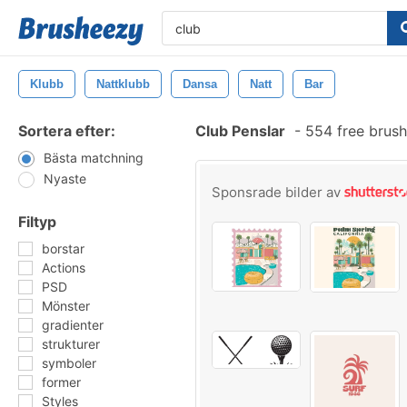
Klubb
Nattklubb
Dansa
Natt
Bar
Sortera efter:
Club Penslar
-
554 free brus
Bästa matchning
Nyaste
Sponsrade bilder av
Filtyp
borstar
Actions
PSD
Mönster
gradienter
strukturer
symboler
former
Styles