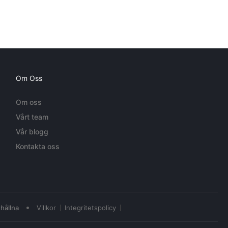
Om Oss
Om oss
Vårt team
Vår blogg
Kontakta oss
•
hållna
Villkor
Integritetspolicy