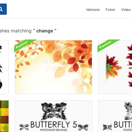
Vektorer
Foton
Video
ushes matching
change