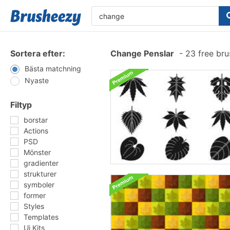
Sortera efter:
Change Penslar
-
23 free br
Bästa matchning
Nyaste
Filtyp
borstar
Actions
PSD
Mönster
gradienter
strukturer
symboler
former
Styles
Templates
Ui Kits