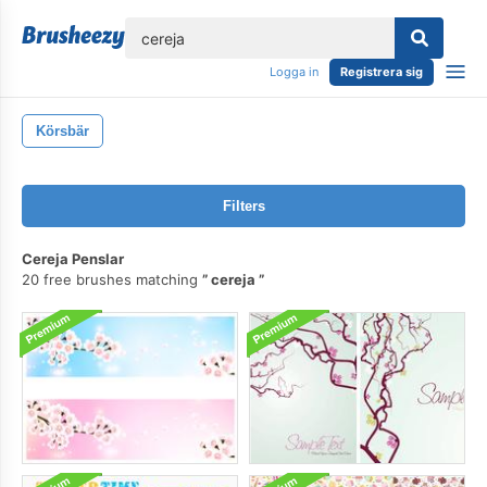
lose
Logga in
Registrera sig
Körsbär
Filters
Cereja Penslar
20 free brushes matching
cereja