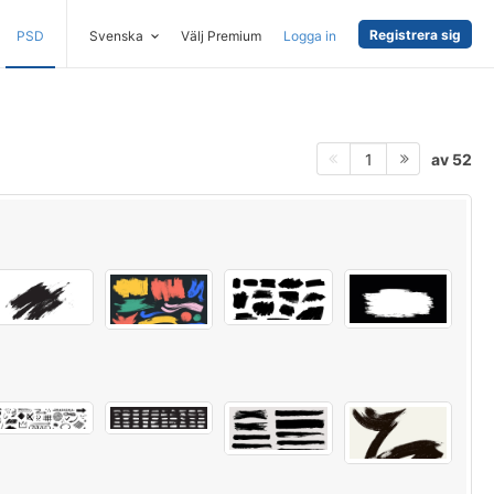
Registrera sig
PSD
Svenska
Välj Premium
Logga in
av 52
1