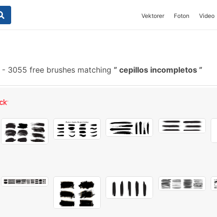
Vektorer
Foton
Video
-
3055 free brushes matching
cepillos incompletos