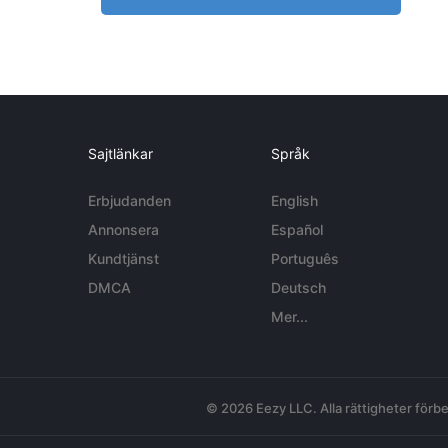
Sajtlänkar
Språk
Erbjudanden
English
Annonsera
Español
Kundtjänst
Português
DMCA
Deutsch
Mer...
© 2026 Eezy LLC. Alla rättigheter förbe