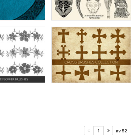
av 52
1