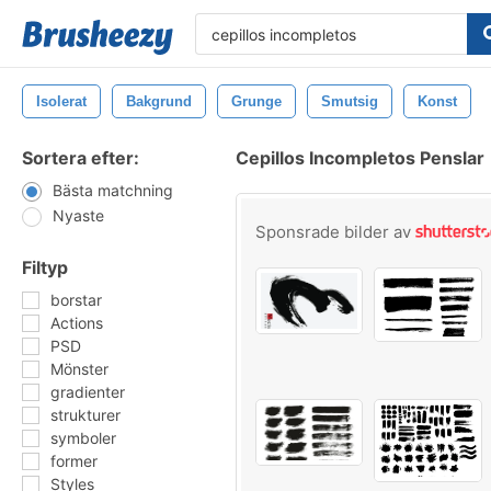
Isolerat
Bakgrund
Grunge
Smutsig
Konst
Sortera efter:
Cepillos Incompletos Penslar
Bästa matchning
Nyaste
Sponsrade bilder av
Filtyp
borstar
Actions
PSD
Mönster
gradienter
strukturer
symboler
former
Styles