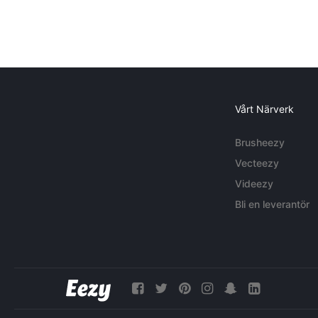
Vårt Närverk
Brusheezy
Vecteezy
Videezy
Bli en leverantör