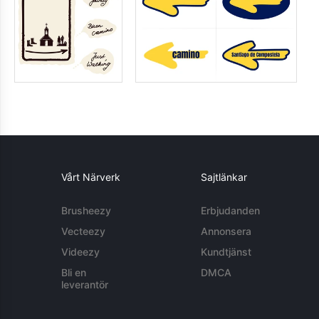
Vårt Närverk
Sajtlänkar
Brusheezy
Erbjudanden
Vecteezy
Annonsera
Videezy
Kundtjänst
Bli en
DMCA
leverantör