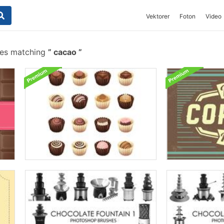
Vektorer
Foton
Video
hes matching
cacao