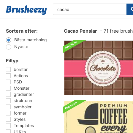
Sortera efter:
Cacao Penslar
-
71 free brus
Bästa matchning
Nyaste
Filtyp
borstar
Actions
PSD
Mönster
gradienter
strukturer
symboler
former
Styles
Templates
Ui Kits