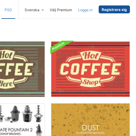
Registrera sig
PSD
Svenska
Välj Premium
Logga in