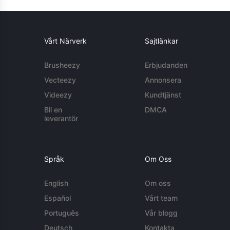
Vårt Närverk
Sajtlänkar
Brusheezy
Erbjudanden
Vecteezy
Annonsera
Videezy
Kundtjänst
Bli en
DMCA
leverantör
Språk
Om Oss
English
Om oss
Español
Vårt team
Português
Vår blogg
Deutsch
Kontakta