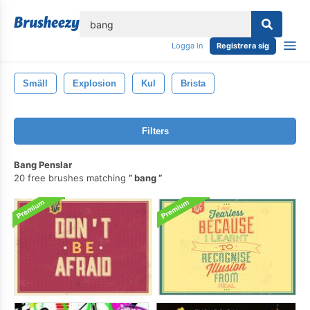
lose
Logga in
Registrera sig
Smäll
Explosion
Kul
Brista
Filters
Bang Penslar
20 free brushes matching
bang