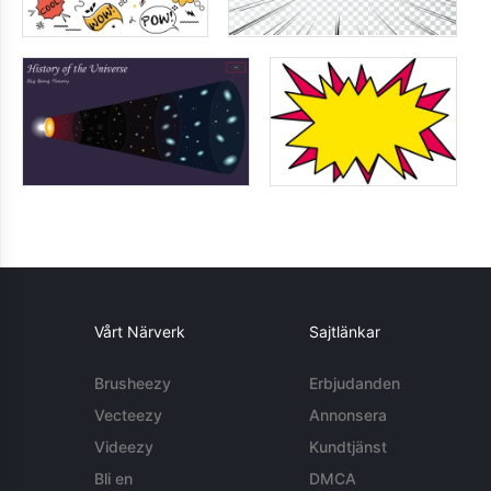
Vårt Närverk
Sajtlänkar
Brusheezy
Erbjudanden
Vecteezy
Annonsera
Videezy
Kundtjänst
Bli en
DMCA