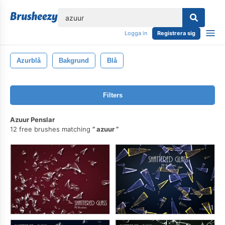
lose
Logga in
Registrera sig
Azurblå
Bakgrund
Blå
Filters
Azuur Penslar
12 free brushes matching
azuur