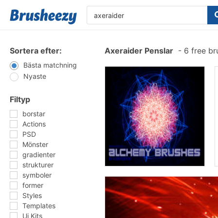
Sortera efter:
Axeraider Penslar
-
6 free b
Bästa matchning
Nyaste
Filtyp
borstar
Actions
PSD
Mönster
gradienter
strukturer
symboler
former
Styles
Templates
Ui Kits