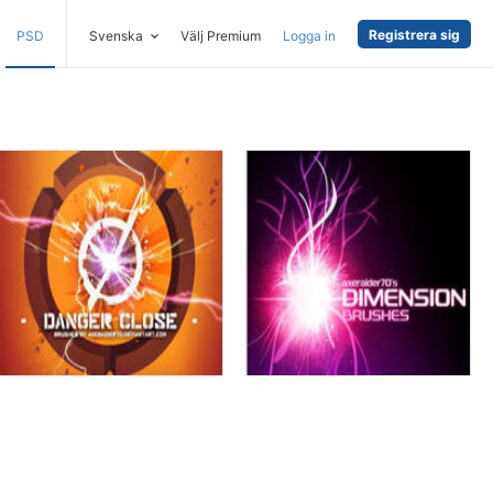
Registrera sig
PSD
Svenska
Välj Premium
Logga in