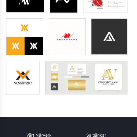
Vårt Närverk
Sajtlänkar