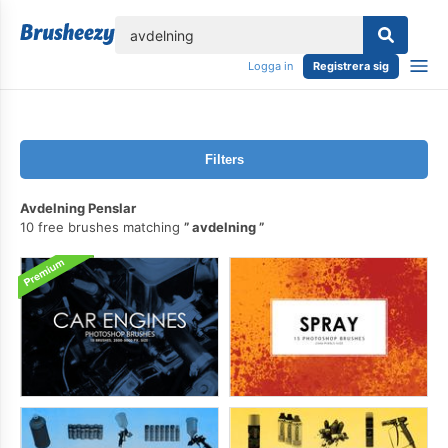
lose
Logga in
Registrera sig
Filters
Avdelning Penslar
10 free brushes matching
avdelning