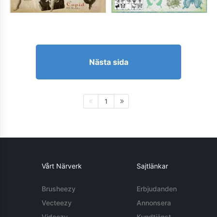
Nästa sida
1
Vårt Närverk
Sajtlänkar
Brusheezy
Erbjudanden
Vecteezy
Annonsera
Videezy
Kundtjänst