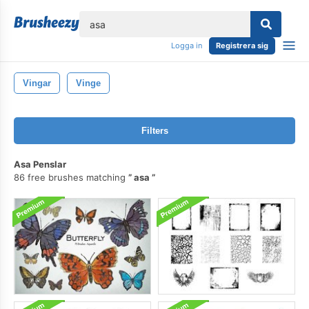
lose
Logga in
Registrera sig
Vingar
Vinge
Filters
Asa Penslar
86 free brushes matching
asa