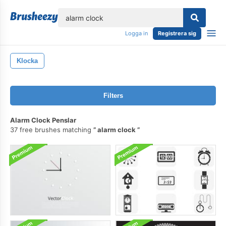
lose
Logga in
Registrera sig
Klocka
Filters
Alarm Clock Penslar
37 free brushes matching
alarm clock