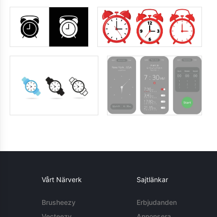
Vårt Närverk
Sajtlänkar
Brusheezy
Erbjudanden
Vecteezy
Annonsera