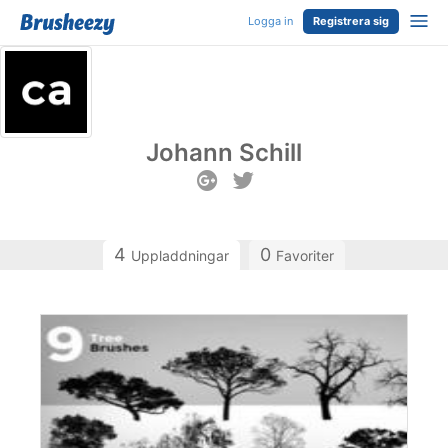
Logga in
Registrera sig
Johann Schill
4
0
Uppladdningar
Favoriter