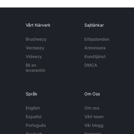
Vårt Närverk
Sajtlänkar
Brusheezy
Erbjudanden
Vecteezy
Annonsera
Videezy
Kundtjänst
Bli en
DMCA
leverantör
Språk
Om Oss
English
Om oss
Español
Vårt team
Português
Vår blogg
Deutsch
Kontakta