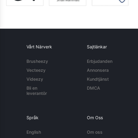
Vårt Närverk
Sajtlänkar
Brusheezy
Erbjudanden
Vecteezy
Annonsera
Videezy
Kundtjänst
Bli en
DMCA
leverantör
Språk
Om Oss
English
Om oss