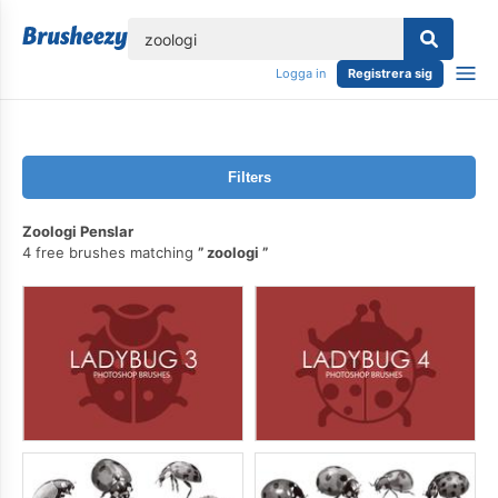
lose
Logga in
Registrera sig
Filters
Zoologi Penslar
4 free brushes matching
zoologi