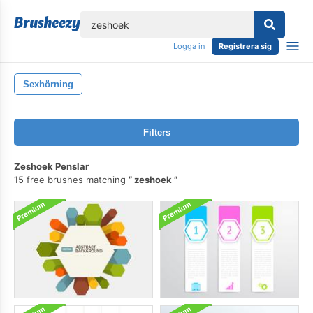
lose
Logga in
Registrera sig
Sexhörning
Filters
Zeshoek Penslar
15 free brushes matching
zeshoek