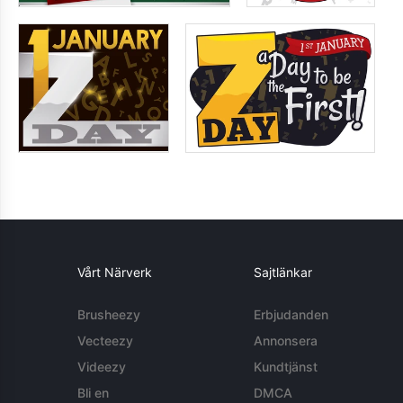
Vårt Närverk
Sajtlänkar
Brusheezy
Erbjudanden
Vecteezy
Annonsera
Videezy
Kundtjänst
Bli en
DMCA