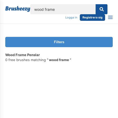
lose
Logga in
Registrera sig
Filters
Wood Frame Penslar
0 free brushes matching
wood frame