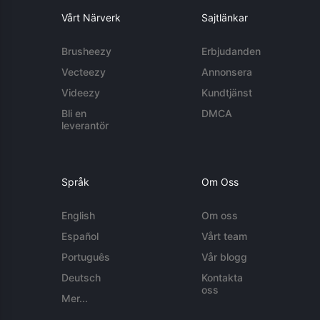
Vårt Närverk
Sajtlänkar
Brusheezy
Erbjudanden
Vecteezy
Annonsera
Videezy
Kundtjänst
Bli en
DMCA
leverantör
Språk
Om Oss
English
Om oss
Español
Vårt team
Português
Vår blogg
Deutsch
Kontakta
oss
Mer...