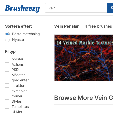
Sortera efter:
Vein Penslar
-
4 free brushe
Bästa matchning
Nyaste
Filtyp
borstar
Actions
PSD
Mönster
gradienter
strukturer
symboler
former
Browse More Vein G
Styles
Templates
Ui Kits