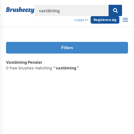
lose
Logga in
Registrera sig
Filters
Vaxtätning Penslar
0 free brushes matching
vaxtätning