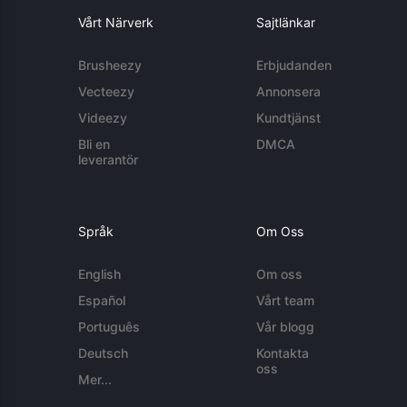
Vårt Närverk
Sajtlänkar
Brusheezy
Erbjudanden
Vecteezy
Annonsera
Videezy
Kundtjänst
Bli en
DMCA
leverantör
Språk
Om Oss
English
Om oss
Español
Vårt team
Português
Vår blogg
Deutsch
Kontakta
oss
Mer...