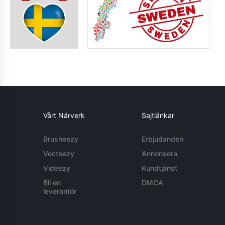
Vårt Närverk
Sajtlänkar
Brusheezy
Erbjudanden
Vecteezy
Annonsera
Videezy
Kundtjänst
Bli en
DMCA
leverantör