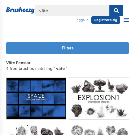
lose
Logga in
Registrera sig
Filters
Väte Penslar
4 free brushes matching
väte