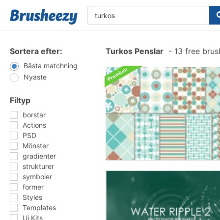
Sortera efter:
Turkos Penslar
-
13 free bru
Bästa matchning
Nyaste
Filtyp
borstar
Actions
PSD
Mönster
gradienter
strukturer
symboler
former
Styles
Templates
Ui Kits