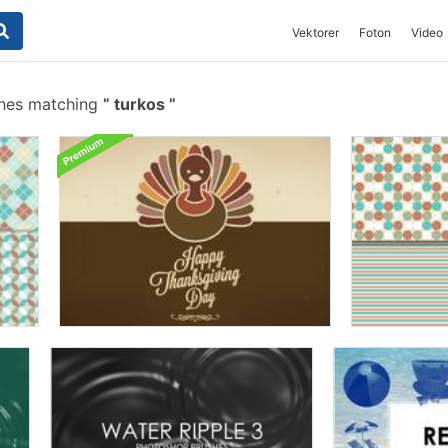
Vektorer
Foton
Video
shes matching
turkos