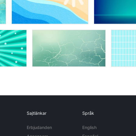
Sajtlänkar
Språk
Erbjudanden
English