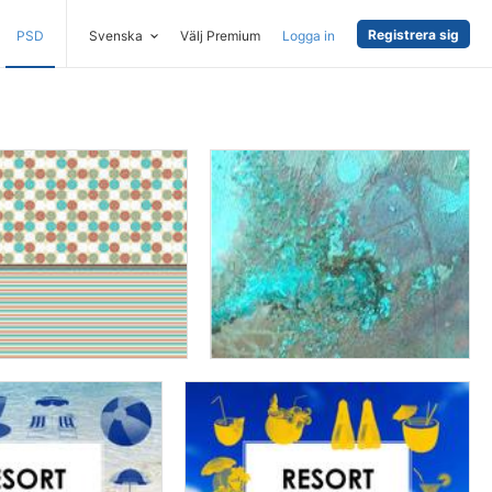
Registrera sig
PSD
Svenska
Välj Premium
Logga in