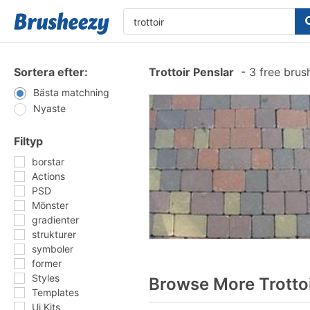
Sortera efter:
Trottoir Penslar
-
3 free brus
Bästa matchning
Nyaste
Filtyp
borstar
Actions
PSD
Mönster
gradienter
strukturer
symboler
former
Styles
Browse More Trotto
Templates
Ui Kits