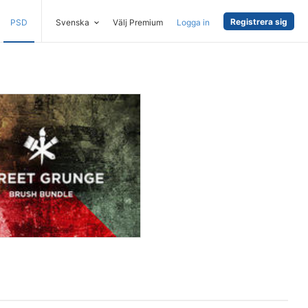
Registrera sig
PSD
Svenska
Välj Premium
Logga in