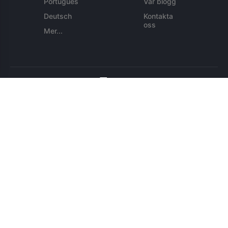
Português
Vår blogg
Deutsch
Kontakta
oss
Mer...
© 2026 Eezy LLC. Alla rättigheter förbehållna
Villkor
Integritetspolicy