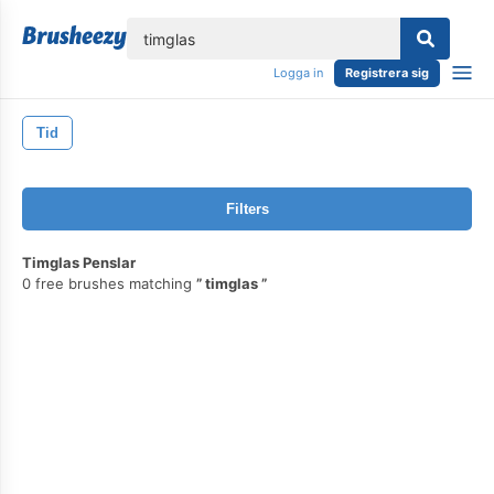
lose
Logga in
Registrera sig
Tid
Filters
Timglas Penslar
0 free brushes matching
timglas