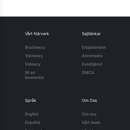
Vårt Närverk
Sajtlänkar
Brusheezy
Erbjudanden
Vecteezy
Annonsera
Videezy
Kundtjänst
Bli en
DMCA
leverantör
Språk
Om Oss
English
Om oss
Español
Vårt team