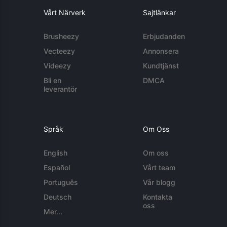
Vårt Närverk
Sajtlänkar
Brusheezy
Erbjudanden
Vecteezy
Annonsera
Videezy
Kundtjänst
Bli en
DMCA
leverantör
Språk
Om Oss
English
Om oss
Español
Vårt team
Português
Vår blogg
Deutsch
Kontakta
oss
Mer...