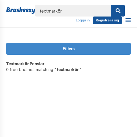
lose
Logga in
Registrera sig
Filters
Textmarkör Penslar
0 free brushes matching
textmarkör