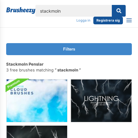
lose
Logga in
Registrera sig
Filters
Stackmoln Penslar
3 free brushes matching
stackmoln