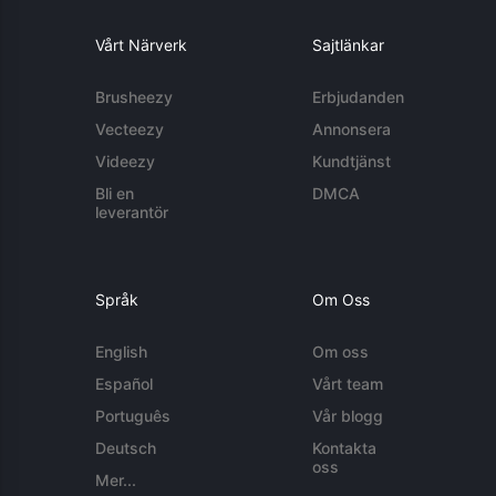
Vårt Närverk
Sajtlänkar
Brusheezy
Erbjudanden
Vecteezy
Annonsera
Videezy
Kundtjänst
Bli en
DMCA
leverantör
Språk
Om Oss
English
Om oss
Español
Vårt team
Português
Vår blogg
Deutsch
Kontakta
oss
Mer...