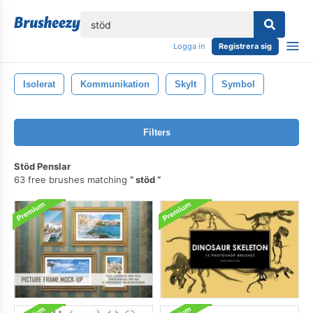
lose
Logga in
Registrera sig
Isolerat
Kommunikation
Skylt
Symbol
Filters
Stöd Penslar
63 free brushes matching
stöd