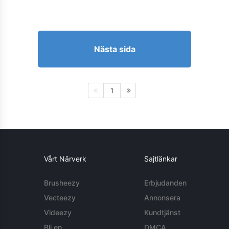
Nästa sida
1
Vårt Närverk
Sajtlänkar
Brusheezy
Erbjudanden
Vecteezy
Annonsera
Videezy
Kundtjänst
Bli en
DMCA