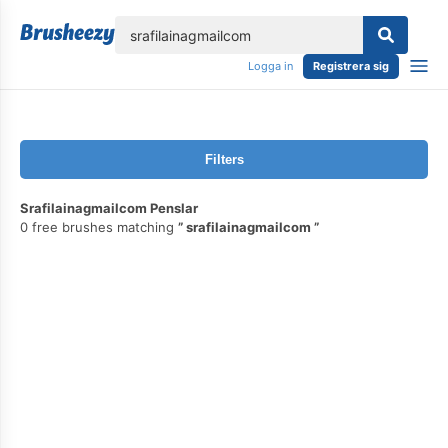
lose
Logga in
Registrera sig
Filters
Srafilainagmailcom Penslar
0 free brushes matching
srafilainagmailcom