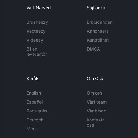
Vårt Närverk
Sajtlänkar
Brusheezy
Erbjudanden
Vecteezy
Annonsera
Videezy
Kundtjänst
Bli en
DMCA
leverantör
Språk
Om Oss
English
Om oss
Español
Vårt team
Português
Vår blogg
Deutsch
Kontakta
oss
Mer...