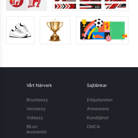
Vårt Närverk
Sajtlänkar
Brusheezy
Erbjudanden
Vecteezy
Annonsera
Videezy
Kundtjänst
Bli en
DMCA
leverantör