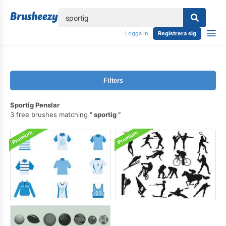
lose
Logga in
Registrera sig
Filters
Sportig Penslar
3 free brushes matching
sportig