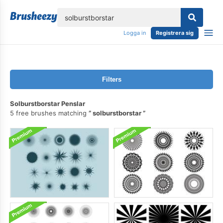
lose
Logga in
Registrera sig
Filters
Solburstborstar Penslar
5 free brushes matching
solburstborstar