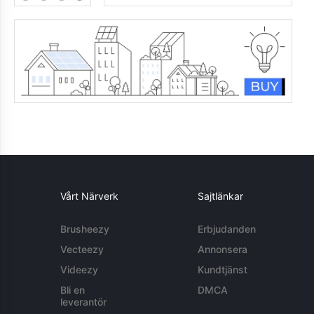
Vårt Närverk
Sajtlänkar
Brusheezy
Erbjudanden
Vecteezy
Annonsera
Videezy
Kundtjänst
Bli en
DMCA
leverantör