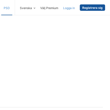
Registrera sig
PSD
Svenska
Välj Premium
Logga in