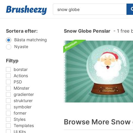
Sortera efter:
Snow Globe Penslar
-
1 free 
Bästa matchning
Nyaste
Filtyp
borstar
Actions
PSD
Mönster
gradienter
strukturer
symboler
former
Styles
Browse More Snow g
Templates
Ui Kits