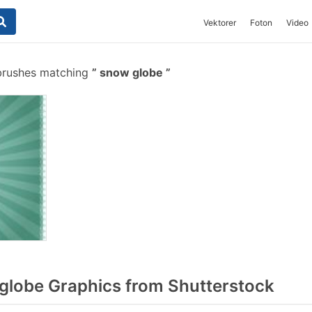
Vektorer
Foton
Video
brushes matching
snow globe
lobe Graphics from Shutterstock